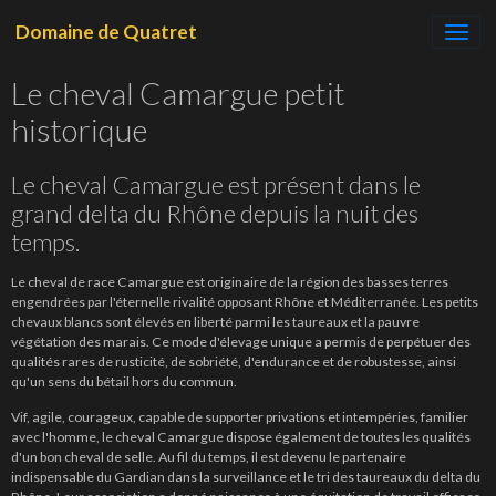
Domaine de Quatret
Le cheval Camargue petit
historique
Le cheval Camargue est présent dans le
grand delta du Rhône depuis la nuit des
temps.
Le cheval de race Camargue est originaire de la région des basses terres
engendrées par l'éternelle rivalité opposant Rhône et Méditerranée. Les petits
chevaux blancs sont élevés en liberté parmi les taureaux et la pauvre
végétation des marais. Ce mode d'élevage unique a permis de perpétuer des
qualités rares de rusticité, de sobriété, d'endurance et de robustesse, ainsi
qu'un sens du bétail hors du commun.
Vif, agile, courageux, capable de supporter privations et intempéries, familier
avec l'homme, le cheval Camargue dispose également de toutes les qualités
d'un bon cheval de selle. Au fil du temps, il est devenu le partenaire
indispensable du Gardian dans la surveillance et le tri des taureaux du delta du