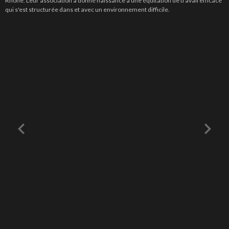
Rhône. Leur association a donné naissance à une équitation de travail efficace
qui s'est structurée dans et avec un environnement difficile.